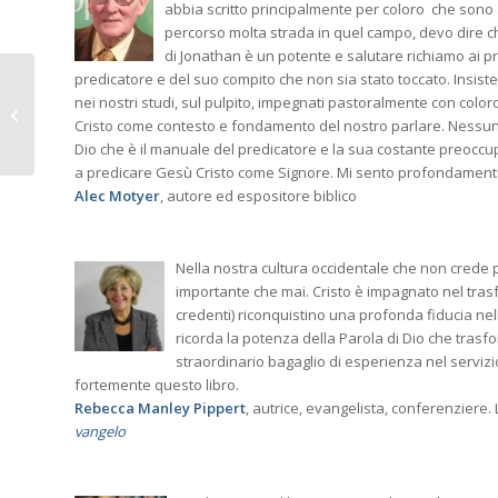
abbia scritto principalmente per coloro che sono
percorso molta strada in quel campo, devo dire ch
di Jonathan è un potente e salutare richiamo ai pr
predicatore e del suo compito che non sia stato toccato. Insiste
Manuale di spiritualità
nei nostri studi, sul pulpito, impegnati pastoralmente con color
anabattista:
Cristo come contesto e fondamento del nostro parlare. Nessun l
calendario delle
Dio che è il manuale del predicatore e la sua costante preoc
presentazioni
a predicare Gesù Cristo come Signore. Mi sento profondamente i
Alec Motyer
, autore ed espositore biblico
Nella nostra cultura occidentale che non crede pi
importante che mai. Cristo è impagnato nel trasfo
credenti) riconquistino una profonda fiducia nel
ricorda la potenza della Parola di Dio che trasfor
straordinario bagaglio di esperienza nel serviz
fortemente questo libro.
Rebecca Manley Pippert
, autrice, evangelista, conferenziere.
vangelo