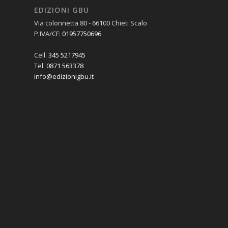
EDIZIONI GBU
Via colonnetta 80 - 66100 Chieti Scalo
P.IVA/CF:
01957750696
Cell.
345 5217945
Tel.
0871 563378
info@edizionigbu.it