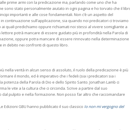
 alle prime armi con la predicazione ma, parlando come uno che ha
e sono stato personalmente aiutato in ogni pagina e ho torvato che il libr
incipi importanti e alle cose fondamentali. Non c’è un aspetto del
 in continuazione sull’applicazione, sia quando noi predicatori ci troviamo
o ai quali predichiamo oppure richiamati noi stessi al vivere somigliante a
ettore potrà mancare di essere guidato più in profondità nella Parola di
cupazione, oppure potra mancare di essere rinnovato nella determinazione
n debito nei confronti di questo libro.
ù nella verità in alcun senso di assoluto, il ruolo della predicazione è più
rmare il mondo, ed è imperativo che i fedeli (sia i predicatori sia i
la potenza della Parola di Dio e dello Spirito Santo. Jonathan Lamb ci
ma le vite a la cultura che ci circonda. Scrive a partire dal suo
io dal pulpito e nella formazione. Non posso far altro che raccomandare
 Le Edizioni GBU hanno pubblicato il suo classico
Io non mi vergogno del