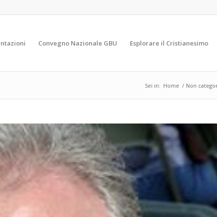
ntazioni
Convegno Nazionale GBU
Esplorare il Cristianesimo
Sei in:
Home
/
Non categor