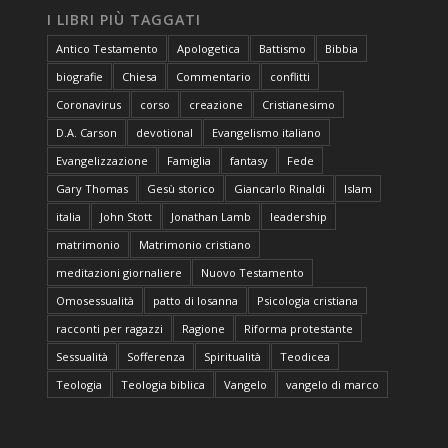
I LIBRI PIÙ TAGGATI
Antico Testamento
Apologetica
Battismo
Bibbia
biografie
Chiesa
Commentario
conflitti
Coronavirus
corso
creazione
Cristianesimo
D.A. Carson
devotional
Evangelismo italiano
Evangelizzazione
Famiglia
fantasy
Fede
Gary Thomas
Gesù storico
Giancarlo Rinaldi
Islam
italia
John Stott
Jonathan Lamb
leadership
matrimonio
Matrimonio cristiano
meditazioni giornaliere
Nuovo Testamento
Omosessualità
patto di losanna
Psicologia cristiana
racconti per ragazzi
Ragione
Riforma protestante
Sessualità
Sofferenza
Spiritualità
Teodicea
Teologia
Teologia biblica
Vangelo
vangelo di marco