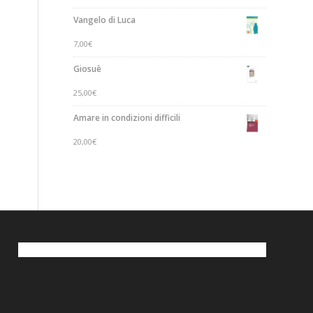
Vangelo di Luca
7,00
€
Giosuè
25,00
€
Amare in condizioni difficili
20,00
€