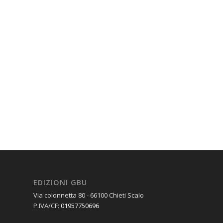
EDIZIONI GBU
Via colonnetta 80 - 66100 Chieti Scalo
P.IVA/CF:
01957750696