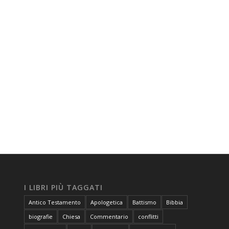
I LIBRI PIÙ TAGGATI
Antico Testamento
Apologetica
Battismo
Bibbia
biografie
Chiesa
Commentario
conflitti