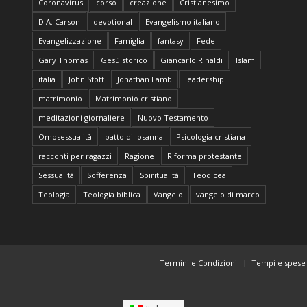
Coronavirus
corso
creazione
Cristianesimo
D.A. Carson
devotional
Evangelismo italiano
Evangelizzazione
Famiglia
fantasy
Fede
Gary Thomas
Gesù storico
Giancarlo Rinaldi
Islam
italia
John Stott
Jonathan Lamb
leadership
matrimonio
Matrimonio cristiano
meditazioni giornaliere
Nuovo Testamento
Omosessualità
patto di losanna
Psicologia cristiana
racconti per ragazzi
Ragione
Riforma protestante
Sessualità
Sofferenza
Spiritualità
Teodicea
Teologia
Teologia biblica
Vangelo
vangelo di marco
Termini e Condizioni
Tempi e spese 