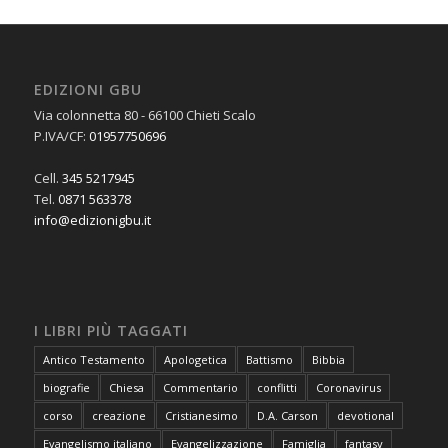
EDIZIONI GBU
Via colonnetta 80 - 66100 Chieti Scalo
P.IVA/CF:
01957750696
Cell.
345 5217945
Tel.
0871 563378
info@edizionigbu.it
I LIBRI PIÙ TAGGATI
Antico Testamento
Apologetica
Battismo
Bibbia
biografie
Chiesa
Commentario
conflitti
Coronavirus
corso
creazione
Cristianesimo
D.A. Carson
devotional
Evangelismo italiano
Evangelizzazione
Famiglia
fantasy