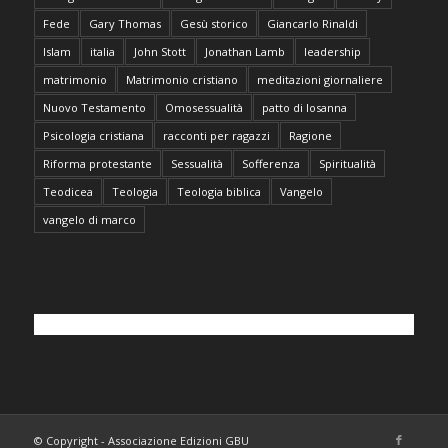
Fede
Gary Thomas
Gesù storico
Giancarlo Rinaldi
Islam
italia
John Stott
Jonathan Lamb
leadership
matrimonio
Matrimonio cristiano
meditazioni giornaliere
Nuovo Testamento
Omosessualità
patto di losanna
Psicologia cristiana
racconti per ragazzi
Ragione
Riforma protestante
Sessualità
Sofferenza
Spiritualità
Teodicea
Teologia
Teologia biblica
Vangelo
vangelo di marco
© Copyright - Associazione Edizioni GBU