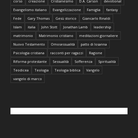
corso
creazione
Cristianesimo
D.A. Carson
devotional
Evangelismo italiano
Evangelizzazione
Famiglia
fantasy
Fede
Gary Thomas
Gesù storico
Giancarlo Rinaldi
Islam
italia
John Stott
Jonathan Lamb
leadership
matrimonio
Matrimonio cristiano
meditazioni giornaliere
Nuovo Testamento
Omosessualità
patto di losanna
Psicologia cristiana
racconti per ragazzi
Ragione
Riforma protestante
Sessualità
Sofferenza
Spiritualità
Teodicea
Teologia
Teologia biblica
Vangelo
vangelo di marco