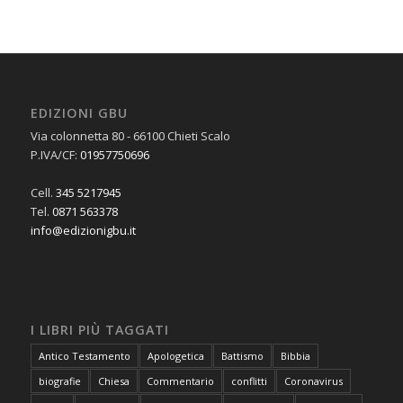
EDIZIONI GBU
Via colonnetta 80 - 66100 Chieti Scalo
P.IVA/CF:
01957750696
Cell.
345 5217945
Tel.
0871 563378
info@edizionigbu.it
I LIBRI PIÙ TAGGATI
Antico Testamento
Apologetica
Battismo
Bibbia
biografie
Chiesa
Commentario
conflitti
Coronavirus