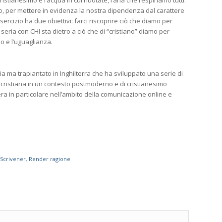
ristianesimo è l’acqua in cui nuotate, l’aria che respiriamo tutti.
iro, per mettere in evidenza la nostra dipendenza dal carattere
ercizio ha due obiettivi: farci riscoprire ciò che diamo per
seria con CHI sta dietro a ciò che di “cristiano” diamo per
o e l’uguaglianza.
lia ma trapiantato in Inghilterra che ha sviluppato una serie di
de cristiana in un contesto postmoderno e di cristianesimo
era in particolare nell’ambito della comunicazione online e
 Scrivener
,
Render ragione