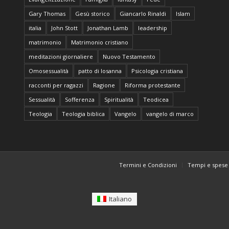
Gary Thomas
Gesù storico
Giancarlo Rinaldi
Islam
italia
John Stott
Jonathan Lamb
leadership
matrimonio
Matrimonio cristiano
meditazioni giornaliere
Nuovo Testamento
Omosessualità
patto di losanna
Psicologia cristiana
racconti per ragazzi
Ragione
Riforma protestante
Sessualità
Sofferenza
Spiritualità
Teodicea
Teologia
Teologia biblica
Vangelo
vangelo di marco
Termini e Condizioni
Tempi e spese 
Italiano