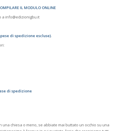
E COMPILARE IL MODULO ONLINE
lo a info@edizionigbu.it
spese di spedizione escluse)
.
ri:
pese di spedizione
in una chiesa o meno, se abbiate mai buttato un occhio su una