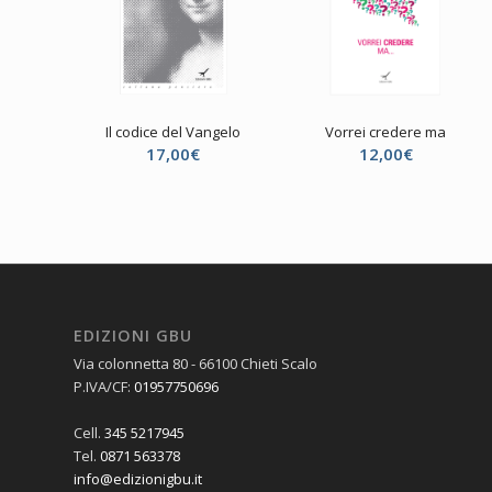
Il codice del Vangelo
Vorrei credere ma
17,00
€
12,00
€
EDIZIONI GBU
Via colonnetta 80 - 66100 Chieti Scalo
P.IVA/CF:
01957750696
Cell.
345 5217945
Tel.
0871 563378
info@edizionigbu.it