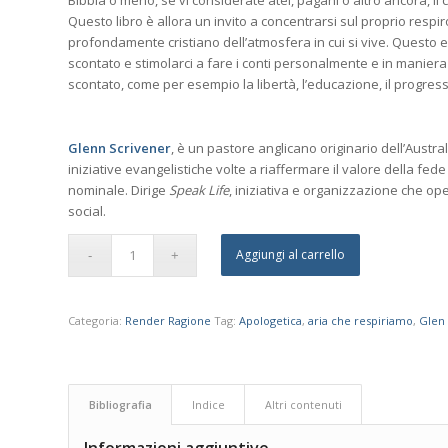
Bibbia o meno, se vi considerate atei, pagani o altro ancora, il c
Questo libro è allora un invito a concentrarsi sul proprio resp
profondamente cristiano dell’atmosfera in cui si vive. Questo es
scontato e stimolarci a fare i conti personalmente e in maniera 
scontato, come per esempio la libertà, l’educazione, il progress
Glenn Scrivener
, è un pastore anglicano originario dell’Austra
iniziative evangelistiche volte a riaffermare il valore della fe
nominale. Dirige
Speak Life
, iniziativa e organizzazione che op
social.
Aggiungi al carrello
Categoria:
Render Ragione
Tag:
Apologetica
,
aria che respiriamo
,
Glen
Bibliografia
Indice
Altri contenuti
Informazioni aggiuntive