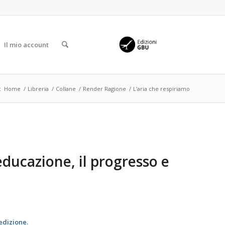
Il mio account
:
Home
/
Libreria
/
Collane
/
Render Ragione
/
L’aria che respiriamo
l’educazione, il progresso e
edizione.