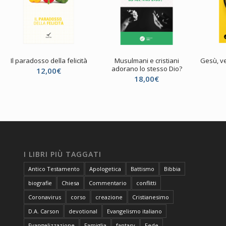
Il paradosso della felicità
Musulmani e cristiani
Gesù, ve
adorano lo stesso Dio?
12,00
€
18,00
€
I LIBRI PIÙ TAGGATI
Antico Testamento
Apologetica
Battismo
Bibbia
biografie
Chiesa
Commentario
conflitti
Coronavirus
corso
creazione
Cristianesimo
D.A. Carson
devotional
Evangelismo italiano
Evangelizzazione
Famiglia
fantasy
Fede