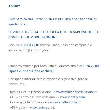
16,00
€
Club
“Amico del Libro”
SCONTO DEL 20% e senza spese di
spedizione.
SE VUOI ADERIRE AL CLUB CLICCA QUI PER SAPERNE DI PIù E
COMPILARE IL MODULO ONLINE
Oppure
CLICCA QUI
: scarica il modulo in pdf, compilalo e
invialo a info@edizionigbu.it
L’importo minimo per l’acquisto su questo sito è di
Euro 20,00
(spese di spedizione escluse)
.
Per spese inferiori a tale importo ci si può rivolgere ai
distributori:
Byblos Group Distribuzione –>
www.byblosdistribuzione.it
CLC – Centro del libro cristiano –>
www.clcitaly.com
La Casa della Bibbia –>
www.casadellabibbia.it
ADI Media –>
www.adimedia.it