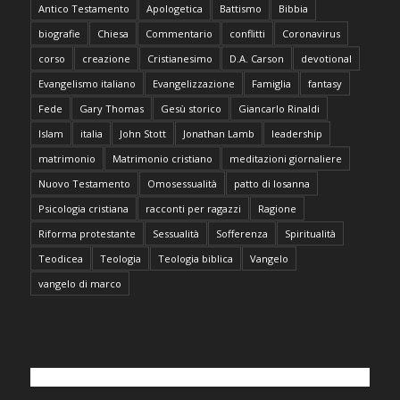
Antico Testamento
Apologetica
Battismo
Bibbia
biografie
Chiesa
Commentario
conflitti
Coronavirus
corso
creazione
Cristianesimo
D.A. Carson
devotional
Evangelismo italiano
Evangelizzazione
Famiglia
fantasy
Fede
Gary Thomas
Gesù storico
Giancarlo Rinaldi
Islam
italia
John Stott
Jonathan Lamb
leadership
matrimonio
Matrimonio cristiano
meditazioni giornaliere
Nuovo Testamento
Omosessualità
patto di losanna
Psicologia cristiana
racconti per ragazzi
Ragione
Riforma protestante
Sessualità
Sofferenza
Spiritualità
Teodicea
Teologia
Teologia biblica
Vangelo
vangelo di marco