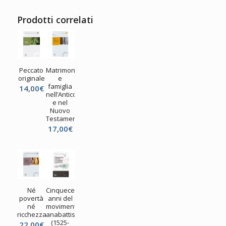
Prodotti correlati
Peccato
Matrimonio
originale
e
famiglia
14,00
€
nell’Antico
e nel
Nuovo
Testamento
17,00
€
Né
Cinquecento
povertà
anni del
né
movimento
ricchezza
anabattista
(1525-
22,00
€