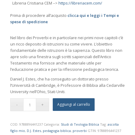
Libreria Cristiana CEM –>
https://libreriacem.com/
Prima di procedere all’acquisto
clicca qui e leggi i Tempi e
spese di spedizione
Nel libro dei Proverbi e in particolare nei primi nove capitoli c’è
un ricco deposito di istruzioni su come vivere. L’obiettivo
fondamentale delle istruzioni è la sapienza. Questo libro non
apre solo una finestra sugli scritti sapienziali dell’Antico
Testamento ma fornisce anche materiale utile per
l’educazione pratica e per la riflessione pedagogica teorica.
Daniel J. Estes, che ha conseguito un dottorato presso
l’Università di Cambridge, è Professore di Bibbia alla Cedarville
University nell’Ohio, Stati Uniti.
Aggiungi al carrello
COD:
9788896441237
Categoria:
Studi di Teologia Biblica
Tag:
ascolta
figlio mio
,
D.J. Estes
,
pedagogia biblica
,
proverbi
GTIN:
9788896441237