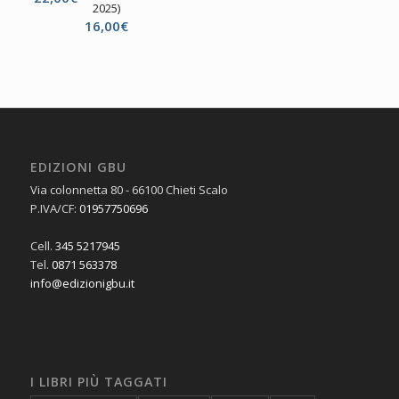
2025)
16,00
€
EDIZIONI GBU
Via colonnetta 80 - 66100 Chieti Scalo
P.IVA/CF:
01957750696
Cell.
345 5217945
Tel.
0871 563378
info@edizionigbu.it
I LIBRI PIÙ TAGGATI