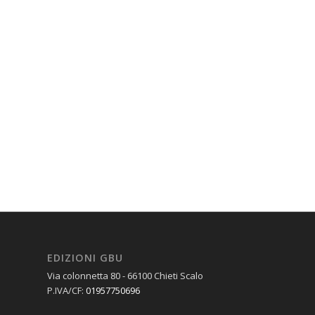
EDIZIONI GBU
Via colonnetta 80 - 66100 Chieti Scalo
P.IVA/CF:
01957750696