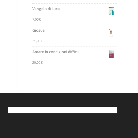
Vangelo di Luca
7,00
€
Giosuè
25,00
€
Amare in condizioni difficili
20,00
€