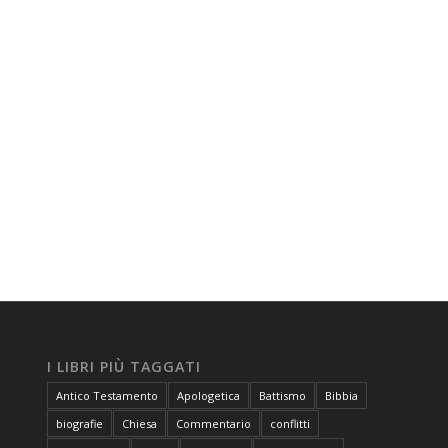
I LIBRI PIÙ TAGGATI
Antico Testamento
Apologetica
Battismo
Bibbia
biografie
Chiesa
Commentario
conflitti