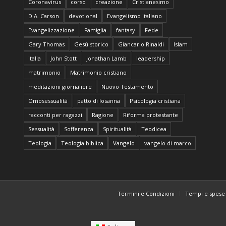
Coronavirus
corso
creazione
Cristianesimo
D.A. Carson
devotional
Evangelismo italiano
Evangelizzazione
Famiglia
fantasy
Fede
Gary Thomas
Gesù storico
Giancarlo Rinaldi
Islam
italia
John Stott
Jonathan Lamb
leadership
matrimonio
Matrimonio cristiano
meditazioni giornaliere
Nuovo Testamento
Omosessualità
patto di losanna
Psicologia cristiana
racconti per ragazzi
Ragione
Riforma protestante
Sessualità
Sofferenza
Spiritualità
Teodicea
Teologia
Teologia biblica
Vangelo
vangelo di marco
Termini e Condizioni
Tempi e spese 