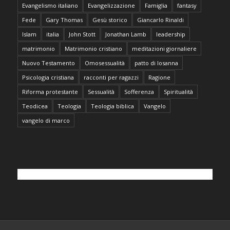
Evangelismo italiano
Evangelizzazione
Famiglia
fantasy
Fede
Gary Thomas
Gesù storico
Giancarlo Rinaldi
Islam
italia
John Stott
Jonathan Lamb
leadership
matrimonio
Matrimonio cristiano
meditazioni giornaliere
Nuovo Testamento
Omosessualità
patto di losanna
Psicologia cristiana
racconti per ragazzi
Ragione
Riforma protestante
Sessualità
Sofferenza
Spiritualità
Teodicea
Teologia
Teologia biblica
Vangelo
vangelo di marco