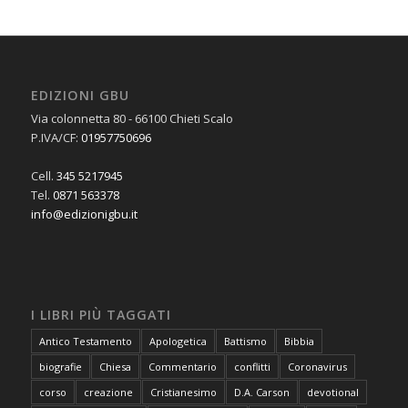
EDIZIONI GBU
Via colonnetta 80 - 66100 Chieti Scalo
P.IVA/CF:
01957750696
Cell.
345 5217945
Tel.
0871 563378
info@edizionigbu.it
I LIBRI PIÙ TAGGATI
Antico Testamento
Apologetica
Battismo
Bibbia
biografie
Chiesa
Commentario
conflitti
Coronavirus
corso
creazione
Cristianesimo
D.A. Carson
devotional