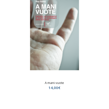
A mani vuote
14,00
€