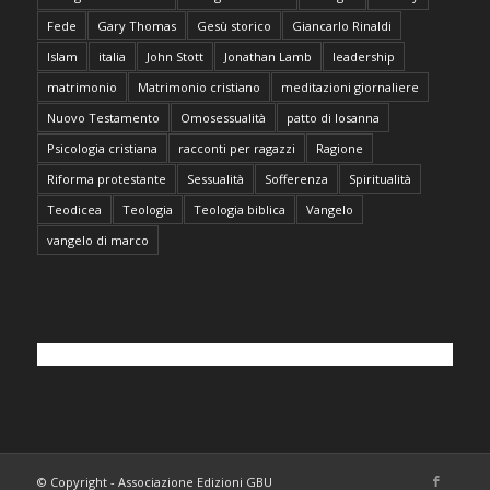
Fede
Gary Thomas
Gesù storico
Giancarlo Rinaldi
Islam
italia
John Stott
Jonathan Lamb
leadership
matrimonio
Matrimonio cristiano
meditazioni giornaliere
Nuovo Testamento
Omosessualità
patto di losanna
Psicologia cristiana
racconti per ragazzi
Ragione
Riforma protestante
Sessualità
Sofferenza
Spiritualità
Teodicea
Teologia
Teologia biblica
Vangelo
vangelo di marco
© Copyright - Associazione Edizioni GBU