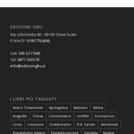
EDIZIONI GBU
Via colonnetta 80 - 66100 Chieti Scalo
P.IVA/CF:
01957750696
Cell.
345 5217945
Tel.
0871 563378
info@edizionigbu.it
I LIBRI PIÙ TAGGATI
Antico Testamento
Apologetica
Battismo
Bibbia
biografie
Chiesa
Commentario
conflitti
Coronavirus
corso
creazione
Cristianesimo
D.A. Carson
devotional
Evangelismo italiano
Evangelizzazione
Famiglia
fantasy