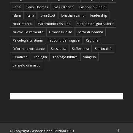
Fede
Gary Thomas
Gesù storico
Giancarlo Rinaldi
Islam
italia
John Stott
Jonathan Lamb
leadership
matrimonio
Matrimonio cristiano
meditazioni giornaliere
Nuovo Testamento
Omosessualità
patto di losanna
Psicologia cristiana
racconti per ragazzi
Ragione
Riforma protestante
Sessualità
Sofferenza
Spiritualità
Teodicea
Teologia
Teologia biblica
Vangelo
vangelo di marco
© Copyright - Associazione Edizioni GBU