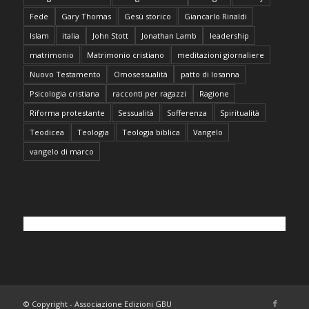
Fede
Gary Thomas
Gesù storico
Giancarlo Rinaldi
Islam
italia
John Stott
Jonathan Lamb
leadership
matrimonio
Matrimonio cristiano
meditazioni giornaliere
Nuovo Testamento
Omosessualità
patto di losanna
Psicologia cristiana
racconti per ragazzi
Ragione
Riforma protestante
Sessualità
Sofferenza
Spiritualità
Teodicea
Teologia
Teologia biblica
Vangelo
vangelo di marco
© Copyright - Associazione Edizioni GBU