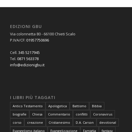
EDIZIONI GBU
Via colonnetta 80 - 66100 Chieti Scalo
P.IVA/CF:
01957750696
Cell.
345 5217945
Tel.
0871 563378
info@edizionigbu.it
I LIBRI PIÙ TAGGATI
Antico Testamento
Apologetica
Battismo
Bibbia
biografie
Chiesa
Commentario
conflitti
Coronavirus
corso
creazione
Cristianesimo
D.A. Carson
devotional
Evangelismo italiano
Evangelizzazione
Famiglia
fantasy