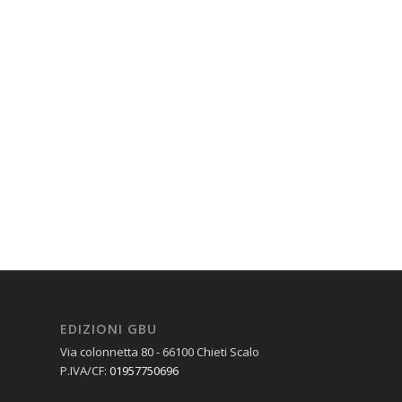
EDIZIONI GBU
Via colonnetta 80 - 66100 Chieti Scalo
P.IVA/CF:
01957750696