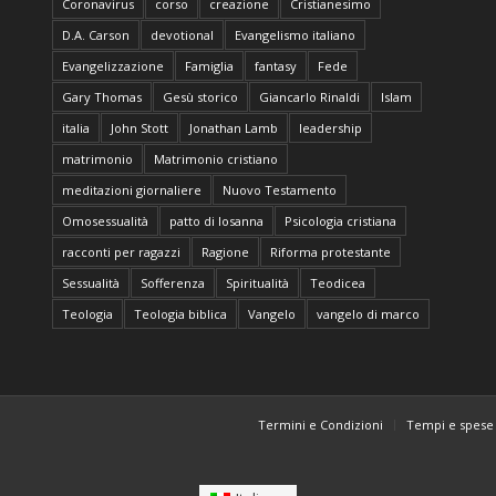
Coronavirus
corso
creazione
Cristianesimo
D.A. Carson
devotional
Evangelismo italiano
Evangelizzazione
Famiglia
fantasy
Fede
Gary Thomas
Gesù storico
Giancarlo Rinaldi
Islam
italia
John Stott
Jonathan Lamb
leadership
matrimonio
Matrimonio cristiano
meditazioni giornaliere
Nuovo Testamento
Omosessualità
patto di losanna
Psicologia cristiana
racconti per ragazzi
Ragione
Riforma protestante
Sessualità
Sofferenza
Spiritualità
Teodicea
Teologia
Teologia biblica
Vangelo
vangelo di marco
Termini e Condizioni
Tempi e spese 