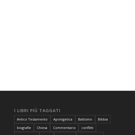
I LIBRI PIÙ TAGGATI
Antico Testamento
Apologetica
Battismo
Bibbia
biografie
Chiesa
Commentario
conflitti