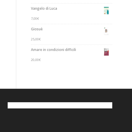
Vangelo di Luca
7,00
€
Giosuè
25,00
€
Amare in condizioni difficili
20,00
€